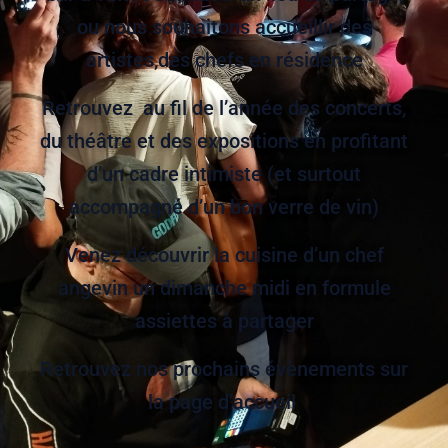
ou nous souhaitons accueillir des
artistes,des chefs en résidence
Retrouvez au fil de l’année des concerts,
du théâtre et des expositions en profitant
d’un cadre intimiste (et surtout
accompagné d’un bon verre de vin)
Venez découvrir la cuisine d’un chef
angevin un dimanche midi en formule
assiettes à partager
Retrouvez nos prochains évènements sur
la page d’accueil